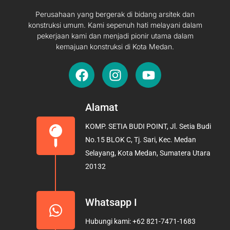
Perusahaan yang bergerak di bidang arsitek dan
konstruksi umum. Kami sepenuh hati melayani dalam
pekerjaan kami dan menjadi pionir utama dalam
kemajuan konstruksi di Kota Medan.
F
I
Y
a
n
o
c
s
u
e
t
t
Alamat
b
a
u
KOMP. SETIA BUDI POINT, Jl. Setia Budi
o
g
b
No.15 BLOK C, Tj. Sari, Kec. Medan
o
r
e
Selayang, Kota Medan, Sumatera Utara
k
a
20132
m
Whatsapp I
Hubungi kami: +62 821-7471-1683