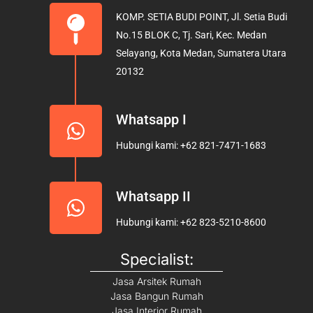
b
a
u
KOMP. SETIA BUDI POINT, Jl. Setia Budi
o
g
b
No.15 BLOK C, Tj. Sari, Kec. Medan
o
r
e
Selayang, Kota Medan, Sumatera Utara
k
a
20132
m
Whatsapp I
Hubungi kami: +62 821-7471-1683
Whatsapp II
Hubungi kami: +62 823-5210-8600
Specialist:
Jasa Arsitek Rumah
Jasa Bangun Rumah
Jasa Interior Rumah