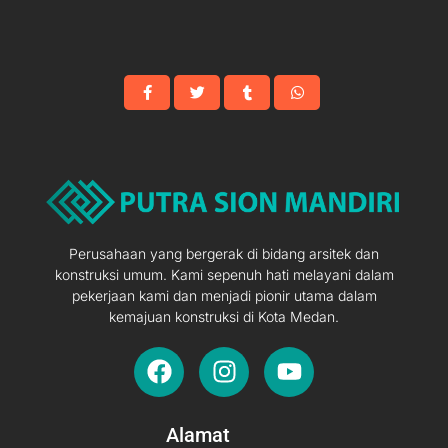
Perusahaan yang bergerak di bidang arsitek dan
konstruksi umum. Kami sepenuh hati melayani dalam
pekerjaan kami dan menjadi pionir utama dalam
kemajuan konstruksi di Kota Medan.
F
I
Y
a
n
o
c
s
u
e
t
t
Alamat