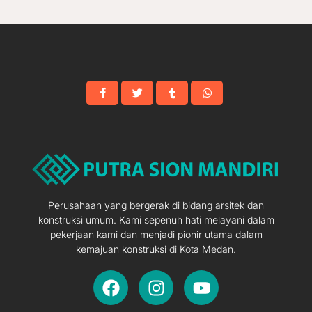
Perusahaan yang bergerak di bidang arsitek dan
konstruksi umum. Kami sepenuh hati melayani dalam
pekerjaan kami dan menjadi pionir utama dalam
kemajuan konstruksi di Kota Medan.
F
I
Y
a
n
o