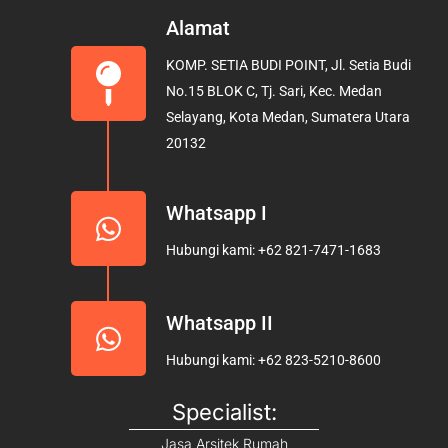
c
s
u
e
t
t
Alamat
b
a
u
KOMP. SETIA BUDI POINT, Jl. Setia Budi
o
g
b
No.15 BLOK C, Tj. Sari, Kec. Medan
o
r
e
Selayang, Kota Medan, Sumatera Utara
k
a
20132
m
Whatsapp I
Hubungi kami: +62 821-7471-1683
Whatsapp II
Hubungi kami: +62 823-5210-8600
Specialist:
Jasa Arsitek Rumah