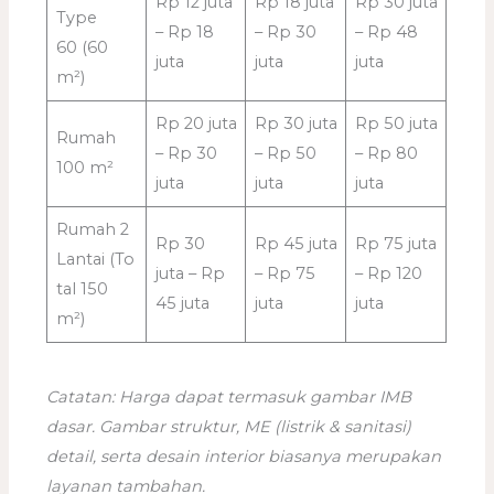
Rp 12 juta
Rp 18 juta
Rp 30 juta
Type
– Rp 18
– Rp 30
– Rp 48
60 (60
juta
juta
juta
m²)
Rp 20 juta
Rp 30 juta
Rp 50 juta
Rumah
– Rp 30
– Rp 50
– Rp 80
100 m²
juta
juta
juta
Rumah 2
Rp 30
Rp 45 juta
Rp 75 juta
Lantai (To
juta – Rp
– Rp 75
– Rp 120
tal 150
45 juta
juta
juta
m²)
Catatan: Harga dapat termasuk gambar IMB
dasar. Gambar struktur, ME (listrik & sanitasi)
detail, serta desain interior biasanya merupakan
layanan tambahan.