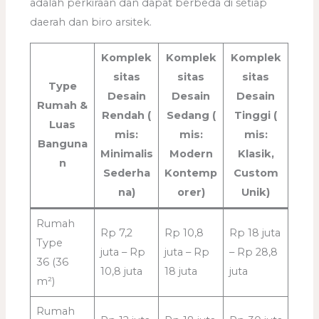
adalah perkiraan dan dapat berbeda di setiap
daerah dan biro arsitek.
Komplek
Komplek
Komplek
sitas
sitas
sitas
Type
Desain
Desain
Desain
Rumah &
Rendah
(
Sedang
(
Tinggi
(
Luas
mis:
mis:
mis:
Banguna
Minimalis
Modern
Klasik,
n
Sederha
Kontemp
Custom
na)
orer)
Unik)
Rumah
Rp 7,2
Rp 10,8
Rp 18 juta
Type
juta – Rp
juta – Rp
– Rp 28,8
36 (36
10,8 juta
18 juta
juta
m²)
Rumah