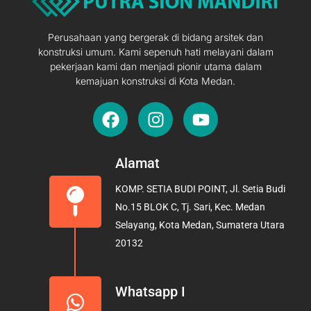
Perusahaan yang bergerak di bidang arsitek dan
konstruksi umum. Kami sepenuh hati melayani dalam
pekerjaan kami dan menjadi pionir utama dalam
kemajuan konstruksi di Kota Medan.
F
I
Y
a
n
o
c
s
u
e
t
t
Alamat
b
a
u
KOMP. SETIA BUDI POINT, Jl. Setia Budi
o
g
b
No.15 BLOK C, Tj. Sari, Kec. Medan
o
r
e
Selayang, Kota Medan, Sumatera Utara
k
a
20132
m
Whatsapp I