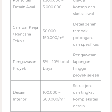
Konsultasi
1.500.000 –
diskusi
Desain Awal
5.000.000
konsep dan
sketsa awal
Detail denah,
Gambar Kerja
50.000 –
tampak,
/ Rencana
150.000/m²
potongan,
Teknis
dan spesifikasi
Pengawasan
Pengawasan
5% – 10% total
lapangan
Proyek
biaya
hingga
proyek selesai
Sesuai jenis
Desain
100.000 –
dan tingkat
Interior
300.000/m²
kompleksitas
desain