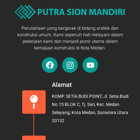
Perusahaan yang bergerak di bidang arsitek dan
konstruksi umum. Kami sepenuh hati melayani dalam
pekerjaan kami dan menjadi pionir utama dalam
kemajuan konstruksi di Kota Medan.
F
I
Y
a
n
o
c
s
u
e
t
t
Alamat
b
a
u
KOMP. SETIA BUDI POINT, Jl. Setia Budi
o
g
b
No.15 BLOK C, Tj. Sari, Kec. Medan
o
r
e
Selayang, Kota Medan, Sumatera Utara
k
a
20132
m