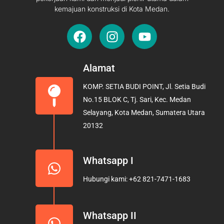
kemajuan konstruksi di Kota Medan.
F
I
Y
a
n
o
c
s
u
e
t
t
Alamat
b
a
u
KOMP. SETIA BUDI POINT, Jl. Setia Budi
o
g
b
No.15 BLOK C, Tj. Sari, Kec. Medan
o
r
e
Selayang, Kota Medan, Sumatera Utara
k
a
20132
m
Whatsapp I
Hubungi kami: +62 821-7471-1683
Whatsapp II