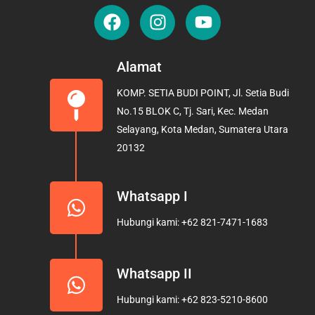
F
I
Y
a
n
o
c
s
u
e
t
t
Alamat
b
a
u
KOMP. SETIA BUDI POINT, Jl. Setia Budi
o
g
b
No.15 BLOK C, Tj. Sari, Kec. Medan
o
r
e
Selayang, Kota Medan, Sumatera Utara
k
a
20132
m
Whatsapp I
Hubungi kami: +62 821-7471-1683
Whatsapp II
Hubungi kami: +62 823-5210-8600