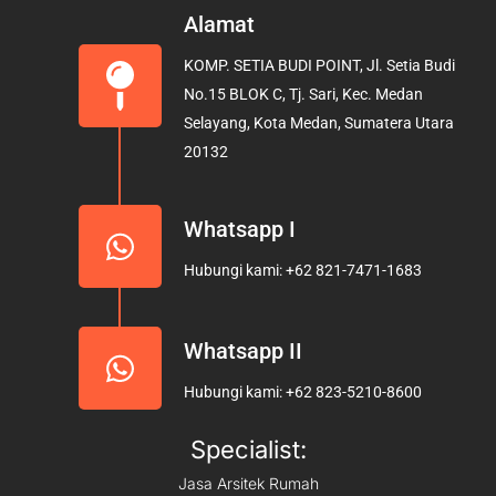
e
t
t
Alamat
b
a
u
KOMP. SETIA BUDI POINT, Jl. Setia Budi
o
g
b
No.15 BLOK C, Tj. Sari, Kec. Medan
o
r
e
Selayang, Kota Medan, Sumatera Utara
k
a
20132
m
Whatsapp I
Hubungi kami: +62 821-7471-1683
Whatsapp II
Hubungi kami: +62 823-5210-8600
Specialist:
Jasa Arsitek Rumah