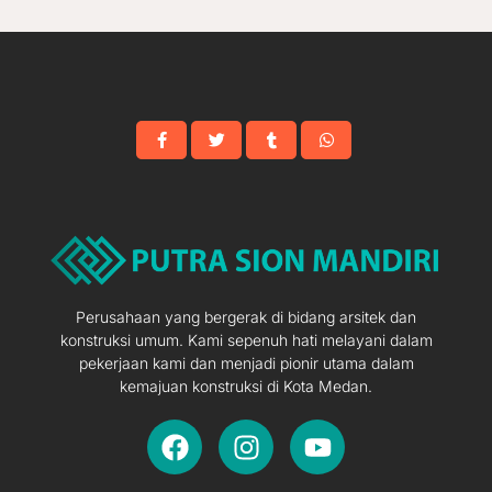
Perusahaan yang bergerak di bidang arsitek dan
konstruksi umum. Kami sepenuh hati melayani dalam
pekerjaan kami dan menjadi pionir utama dalam
kemajuan konstruksi di Kota Medan.
F
I
Y
a
n
o
c
s
u