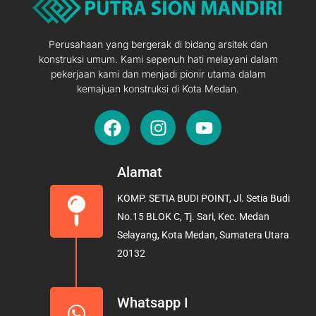
Perusahaan yang bergerak di bidang arsitek dan
konstruksi umum. Kami sepenuh hati melayani dalam
pekerjaan kami dan menjadi pionir utama dalam
kemajuan konstruksi di Kota Medan.
F
I
Y
a
n
o
c
s
u
e
t
t
Alamat
b
a
u
KOMP. SETIA BUDI POINT, Jl. Setia Budi
o
g
b
No.15 BLOK C, Tj. Sari, Kec. Medan
o
r
e
Selayang, Kota Medan, Sumatera Utara
k
a
20132
m
Whatsapp I