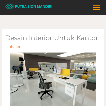
Lewati
ke
konten
Desain Interior Untuk Kantor
/
Interior
/ Oleh
adminweb