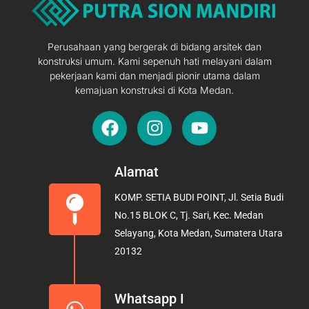
Perusahaan yang bergerak di bidang arsitek dan
konstruksi umum. Kami sepenuh hati melayani dalam
pekerjaan kami dan menjadi pionir utama dalam
kemajuan konstruksi di Kota Medan.
F
I
Y
a
n
o
c
s
u
e
t
t
Alamat
b
a
u
KOMP. SETIA BUDI POINT, Jl. Setia Budi
o
g
b
No.15 BLOK C, Tj. Sari, Kec. Medan
o
r
e
Selayang, Kota Medan, Sumatera Utara
k
a
20132
m
Whatsapp I