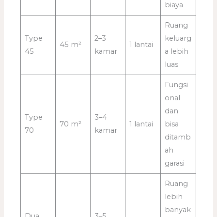
biaya
Ruang
Type
2–3
keluarg
45 m²
1 lantai
45
kamar
a lebih
luas
Fungsi
onal
dan
Type
3–4
70 m²
1 lantai
bisa
70
kamar
ditamb
ah
garasi
Ruang
lebih
banyak
Dua
3–5