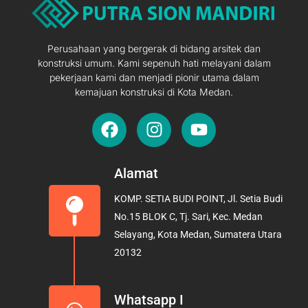
Perusahaan yang bergerak di bidang arsitek dan
konstruksi umum. Kami sepenuh hati melayani dalam
pekerjaan kami dan menjadi pionir utama dalam
kemajuan konstruksi di Kota Medan.
F
I
Y
a
n
o
c
s
u
e
t
t
Alamat
b
a
u
KOMP. SETIA BUDI POINT, Jl. Setia Budi
o
g
b
No.15 BLOK C, Tj. Sari, Kec. Medan
o
r
e
Selayang, Kota Medan, Sumatera Utara
k
a
20132
m
Whatsapp I