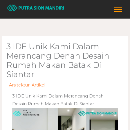
Lewati
ke
konten
3 IDE Unik Kami Dalam
Merancang Denah Desain
Rumah Makan Batak Di
Siantar
/
Arsitektur
,
Artikel
/ Oleh
adminweb
3 IDE Unik Kami Dalam Merancang Denah
Desain Rumah Makan Batak Di Siantar