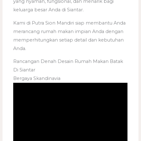
yang nyaman, fungsional, dan menarik bagi
keluarga besar Anda di Siantar.
Kami di Putra Sion Mandiri siap membantu Anda
merancang rumah makan impian Anda dengan
memperhitungkan setiap detail dan kebutuhan
Anda.
Rancangan Denah Desain Rumah Makan Batak
Di Siantar
Bergaya Skandinavia