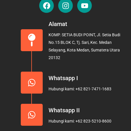
F
I
Y
a
n
o
c
s
u
e
t
t
Alamat
b
a
u
KOMP. SETIA BUDI POINT, Jl. Setia Budi
o
g
b
No.15 BLOK C, Tj. Sari, Kec. Medan
o
r
e
Selayang, Kota Medan, Sumatera Utara
k
a
20132
m
Whatsapp I
Hubungi kami: +62 821-7471-1683
Whatsapp II
Hubungi kami: +62 823-5210-8600