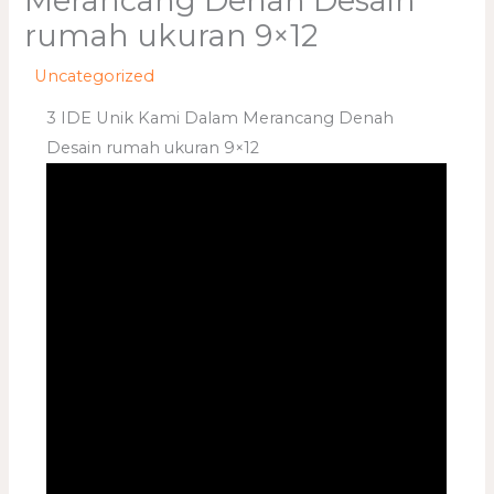
Merancang Denah Desain
rumah ukuran 9×12
/
Uncategorized
/ Oleh
adminweb
3 IDE Unik Kami Dalam Merancang Denah
Desain rumah ukuran 9×12