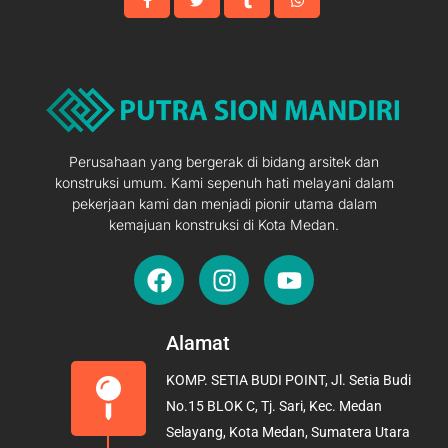
Perusahaan yang bergerak di bidang arsitek dan
konstruksi umum. Kami sepenuh hati melayani dalam
pekerjaan kami dan menjadi pionir utama dalam
kemajuan konstruksi di Kota Medan.
F
I
Y
a
n
o
c
s
u
e
t
t
Alamat
b
a
u
KOMP. SETIA BUDI POINT, Jl. Setia Budi
o
g
b
No.15 BLOK C, Tj. Sari, Kec. Medan
o
r
e
Selayang, Kota Medan, Sumatera Utara
k
a