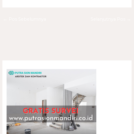
←
Pos Sebelumnya
Selanjutnya Pos
→