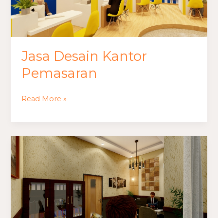
Jasa Desain Kantor
Pemasaran
Read More »
Jasa
Desain
Kantor
Kelurahan