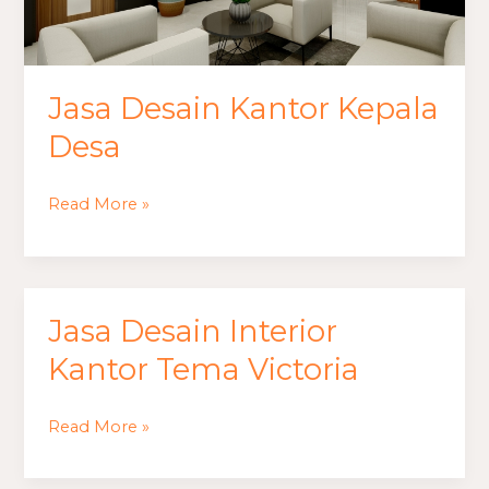
Jasa Desain Kantor Kepala
Desa
Read More »
Jasa Desain Interior
Jasa
Desain
Kantor Tema Victoria
Interior
Kantor
Read More »
Tema
Victoria