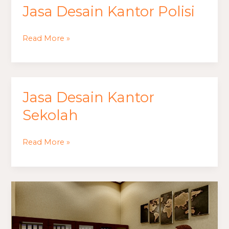
Jasa Desain Kantor Polisi
Jasa
Desain
Kantor
Read More »
Polisi
Jasa Desain Kantor
Jasa
Desain
Sekolah
Kantor
Sekolah
Read More »
Jasa
Desain
Kantor
Kepala