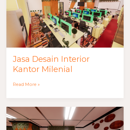
Interior
Kantor
Milenial
Jasa Desain Interior
Kantor Milenial
Read More »
Jasa
Desain
Kantor