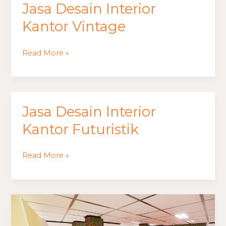
Jasa Desain Interior
Jasa
Desain
Kantor Vintage
Interior
Kantor
Read More »
Vintage
Jasa Desain Interior
Jasa
Desain
Kantor Futuristik
Interior
Kantor
Read More »
Futuristik
Jasa
Desain