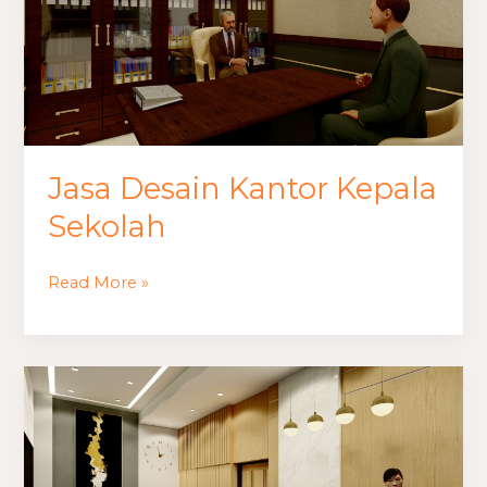
Sekolah
Jasa Desain Kantor Kepala
Sekolah
Read More »
Jasa
Desain
Kantor
Brilink