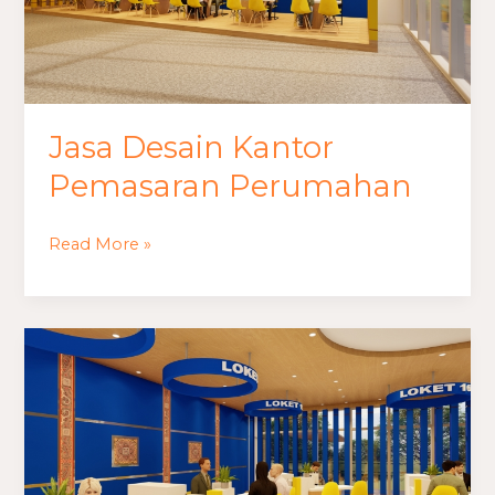
Jasa Desain Kantor
Pemasaran Perumahan
Read More »
Jasa
Desain
Kantor
Pemasaran