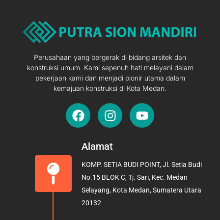
Perusahaan yang bergerak di bidang arsitek dan
konstruksi umum. Kami sepenuh hati melayani dalam
pekerjaan kami dan menjadi pionir utama dalam
kemajuan konstruksi di Kota Medan.
F
I
Y
a
n
o
c
s
u
e
t
t
Alamat
b
a
u
KOMP. SETIA BUDI POINT, Jl. Setia Budi
o
g
b
No.15 BLOK C, Tj. Sari, Kec. Medan
o
r
e
Selayang, Kota Medan, Sumatera Utara
k
a
20132
m