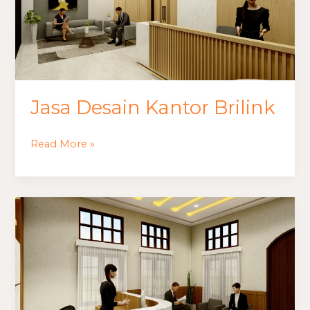
Jasa Desain Kantor Brilink
Read More »
Jasa
Desain
Kantor
Balai
Desa