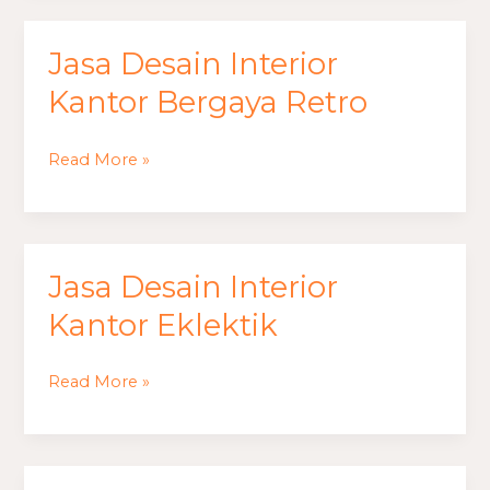
Jasa Desain Interior
Jasa
Desain
Kantor Bergaya Retro
Interior
Kantor
Read More »
Bergaya
Retro
Jasa Desain Interior
Jasa
Desain
Kantor Eklektik
Interior
Kantor
Read More »
Eklektik