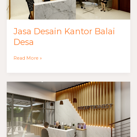
Jasa Desain Kantor Balai
Desa
Read More »
Jasa
Desain
Kantor
Bupati