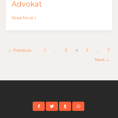
Advokat
Read More »
←
Previous
1
…
3
4
5
…
7
Next
→