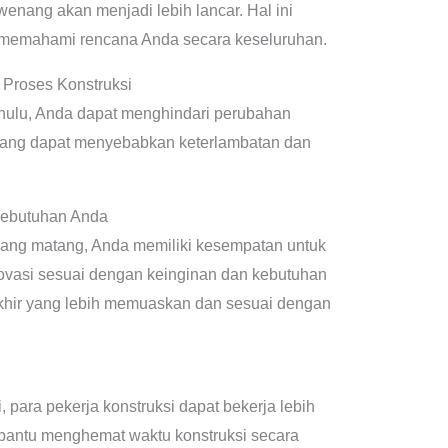
rwenang akan menjadi lebih lancar. Hal ini
 memahami rencana Anda secara keseluruhan.
Proses Konstruksi
hulu, Anda dapat menghindari perubahan
 yang dapat menyebabkan keterlambatan dan
Kebutuhan Anda
ang matang, Anda memiliki kesempatan untuk
ovasi sesuai dengan keinginan dan kebutuhan
akhir yang lebih memuaskan dan sesuai dengan
, para pekerja konstruksi dapat bekerja lebih
embantu menghemat waktu konstruksi secara