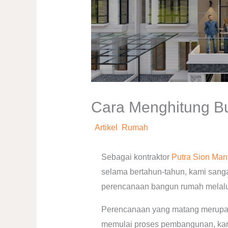
Cara Menghitung 
/
Artikel
,
Rumah
/ Oleh
adminweb
Sebagai kontraktor
Putra Sion Man
selama bertahun-tahun, kami san
perencanaan bangun rumah melalui 
Perencanaan yang matang merupak
memulai proses pembangunan, ka