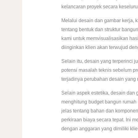
kelancaran proyek secara keseluru
Melalui desain dan gambar kerja,
tentang bentuk dan struktur bangu
kami untuk memvisualisasikan has
diinginkan klien akan terwujud den
Selain itu, desain yang terperinci
potensi masalah teknis sebelum p
terjadinya perubahan desain yan
Selain aspek estetika, desain dan
menghitung budget bangun rumah d
jelas tentang bahan dan komponen
perkiraan biaya secara tepat. Ini 
dengan anggaran yang dimiliki klie