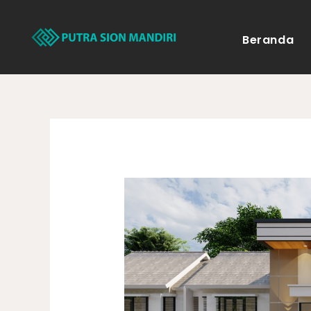
Lewati
ke
Beranda
konten