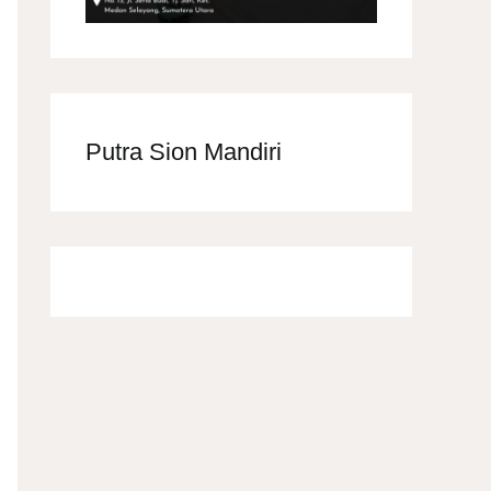
Putra Sion Mandiri