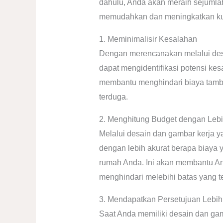
dahulu, Anda akan meraih sejumla
memudahkan dan meningkatkan kual
1. Meminimalisir Kesalahan
Dengan merencanakan melalui desa
dapat mengidentifikasi potensi kes
membantu menghindari biaya tamb
terduga.
2. Menghitung Budget dengan Lebi
Melalui desain dan gambar kerja 
dengan lebih akurat berapa biaya 
rumah Anda. Ini akan membantu A
menghindari melebihi batas yang te
3. Mendapatkan Persetujuan Lebi
Saat Anda memiliki desain dan ga