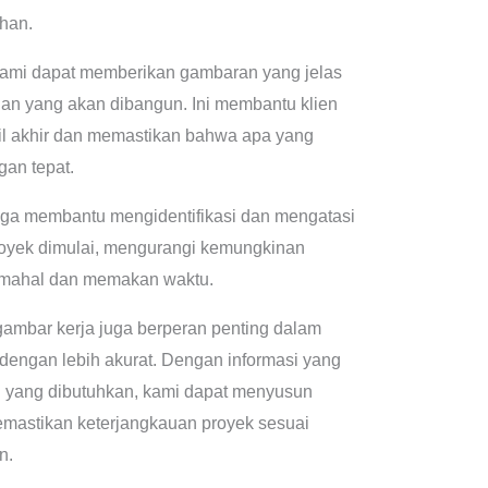
han.
 kami dapat memberikan gambaran yang jelas
nan yang akan dibangun. Ini membantu klien
il akhir dan memastikan bahwa apa yang
gan tepat.
 juga membantu mengidentifikasi dan mengatasi
royek dimulai, mengurangi kemungkinan
g mahal dan memakan waktu.
 gambar kerja juga berperan penting dalam
engan lebih akurat. Dengan informasi yang
 yang dibutuhkan, kami dapat menyusun
memastikan keterjangkauan proyek sesuai
n.