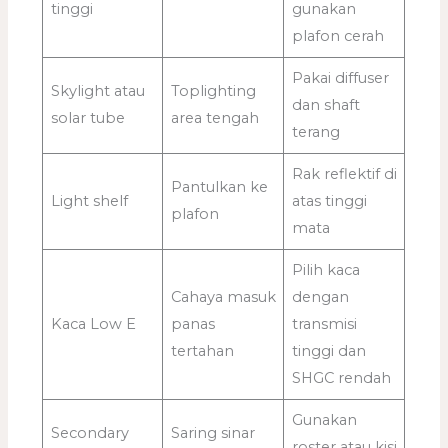
tinggi
gunakan
plafon cerah
Pakai diffuser
Skylight atau
Toplighting
dan shaft
solar tube
area tengah
terang
Rak reflektif di
Pantulkan ke
Light shelf
atas tinggi
plafon
mata
Pilih kaca
Cahaya masuk
dengan
Kaca Low E
panas
transmisi
tertahan
tinggi dan
SHGC rendah
Gunakan
Secondary
Saring sinar
roster atau kisi