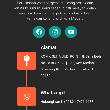
Perusahaan yang bergerak di bidang arsitek dan
konstruksi umum. Kami sepenuh hati melayani dalam
pekerjaan kami dan menjadi pionir utama dalam
kemajuan konstruksi di Kota Medan.
F
I
Y
a
n
o
c
s
u
e
t
t
Alamat
b
a
u
KOMP. SETIA BUDI POINT, Jl. Setia Budi
o
g
b
No.15 BLOK C, Tj. Sari, Kec. Medan
o
r
e
Selayang, Kota Medan, Sumatera Utara
k
a
20132
m
Whatsapp I
Hubungi kami: +62 821-7471-1683