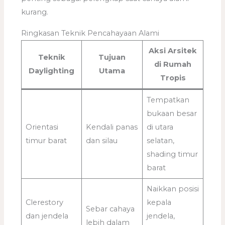
kurang.
Ringkasan Teknik Pencahayaan Alami
Aksi Arsitek
Teknik
Tujuan
di Rumah
Daylighting
Utama
Tropis
Tempatkan
bukaan besar
Orientasi
Kendali panas
di utara
timur barat
dan silau
selatan,
shading timur
barat
Naikkan posisi
Clerestory
kepala
Sebar cahaya
dan jendela
jendela,
lebih dalam