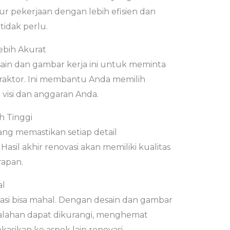
ur pekerjaan dengan lebih efisien dan
idak perlu.
ebih Akurat
in dan gambar kerja ini untuk meminta
raktor. Ini membantu Anda memilih
 visi dan anggaran Anda.
ih Tinggi
ng memastikan setiap detail
sil akhir renovasi akan memiliki kualitas
rapan.
al
asi bisa mahal. Dengan desain dan gambar
kesalahan dapat dikurangi, menghemat
kasikan ke aspek lain renovasi.