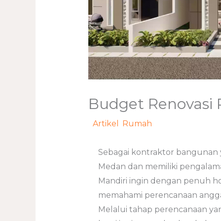
Budget Renovasi
/
Artikel
,
Rumah
/ Oleh
adminwe
Sebagai kontraktor bangunan
Medan dan memiliki pengalama
Mandiri ingin dengan penuh h
memahami perencanaan anggar
Melalui tahap perencanaan yan