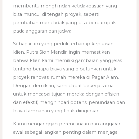
membantu menghindari ketidakpastian yang
bisa muncul di tengah proyek, seperti
perubahan mendadak yang bisa berdampak
pada anggaran dan jadwal.
Sebagai tim yang peduli terhadap kepuasan
klien, Putra Sion Mandiri ingin memastikan
bahwa klien kami memiliki gambaran yang jelas
tentang berapa biaya yang dibutuhkan untuk
proyek renovasi rumah mereka di Pagar Alam.
Dengan demikian, kami dapat bekerja sama
untuk mencapai tujuan mereka dengan efisien
dan efektif, menghindari potensi penundaan dan
biaya tambahan yang tidak diinginkan.
Kami menganggap perencanaan dan anggaran
awal sebagai langkah penting dalam menjaga