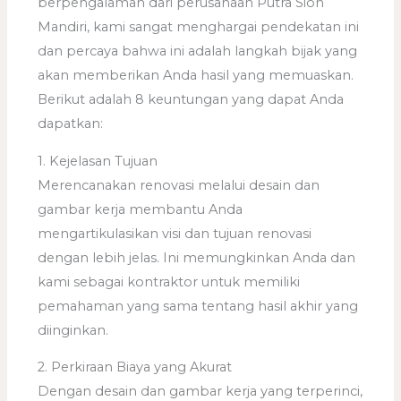
berpengalaman dari perusahaan Putra Sion
Mandiri, kami sangat menghargai pendekatan ini
dan percaya bahwa ini adalah langkah bijak yang
akan memberikan Anda hasil yang memuaskan.
Berikut adalah 8 keuntungan yang dapat Anda
dapatkan:
1. Kejelasan Tujuan
Merencanakan renovasi melalui desain dan
gambar kerja membantu Anda
mengartikulasikan visi dan tujuan renovasi
dengan lebih jelas. Ini memungkinkan Anda dan
kami sebagai kontraktor untuk memiliki
pemahaman yang sama tentang hasil akhir yang
diinginkan.
2. Perkiraan Biaya yang Akurat
Dengan desain dan gambar kerja yang terperinci,