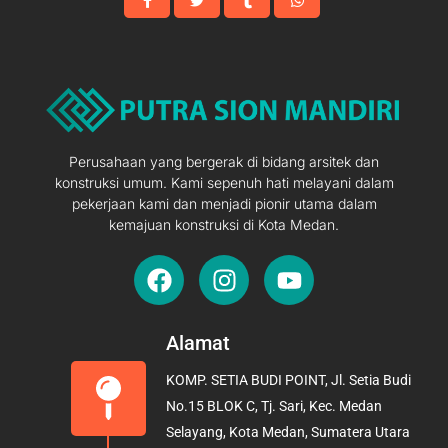
Perusahaan yang bergerak di bidang arsitek dan
konstruksi umum. Kami sepenuh hati melayani dalam
pekerjaan kami dan menjadi pionir utama dalam
kemajuan konstruksi di Kota Medan.
F
I
Y
a
n
o
c
s
u
e
t
t
Alamat
b
a
u
KOMP. SETIA BUDI POINT, Jl. Setia Budi
o
g
b
No.15 BLOK C, Tj. Sari, Kec. Medan
o
r
e
Selayang, Kota Medan, Sumatera Utara
k
a