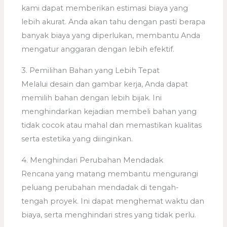
kami dapat memberikan estimasi biaya yang
lebih akurat. Anda akan tahu dengan pasti berapa
banyak biaya yang diperlukan, membantu Anda
mengatur anggaran dengan lebih efektif.
3. Pemilihan Bahan yang Lebih Tepat
Melalui desain dan gambar kerja, Anda dapat
memilih bahan dengan lebih bijak. Ini
menghindarkan kejadian membeli bahan yang
tidak cocok atau mahal dan memastikan kualitas
serta estetika yang diinginkan.
4. Menghindari Perubahan Mendadak
Rencana yang matang membantu mengurangi
peluang perubahan mendadak di tengah-
tengah proyek. Ini dapat menghemat waktu dan
biaya, serta menghindari stres yang tidak perlu.