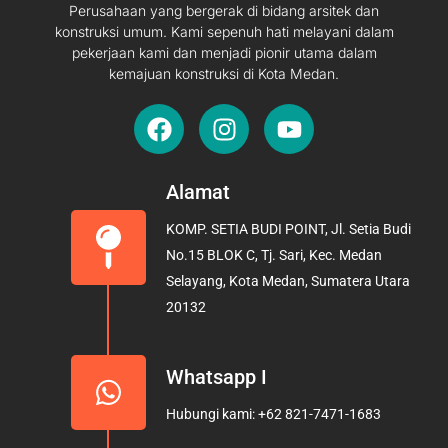
Perusahaan yang bergerak di bidang arsitek dan
konstruksi umum. Kami sepenuh hati melayani dalam
pekerjaan kami dan menjadi pionir utama dalam
kemajuan konstruksi di Kota Medan.
F
I
Y
a
n
o
c
s
u
e
t
t
Alamat
b
a
u
KOMP. SETIA BUDI POINT, Jl. Setia Budi
o
g
b
No.15 BLOK C, Tj. Sari, Kec. Medan
o
r
e
Selayang, Kota Medan, Sumatera Utara
k
a
20132
m
Whatsapp I
Hubungi kami: +62 821-7471-1683