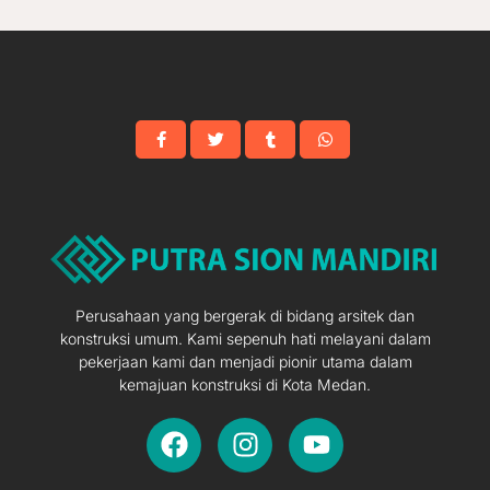
Perusahaan yang bergerak di bidang arsitek dan
konstruksi umum. Kami sepenuh hati melayani dalam
pekerjaan kami dan menjadi pionir utama dalam
kemajuan konstruksi di Kota Medan.
F
I
Y
a
n
o
c
s
u