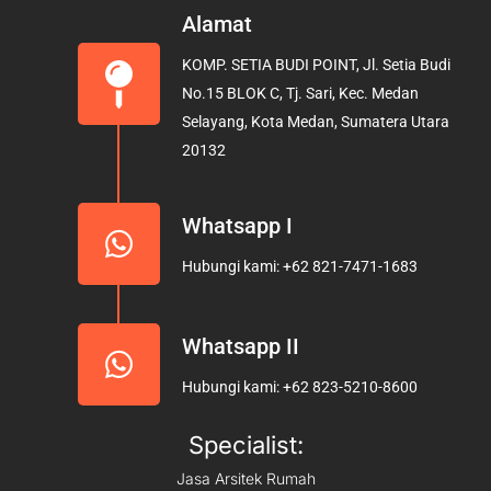
e
t
t
Alamat
b
a
u
KOMP. SETIA BUDI POINT, Jl. Setia Budi
o
g
b
No.15 BLOK C, Tj. Sari, Kec. Medan
o
r
e
Selayang, Kota Medan, Sumatera Utara
k
a
20132
m
Whatsapp I
Hubungi kami: +62 821-7471-1683
Whatsapp II
Hubungi kami: +62 823-5210-8600
Specialist:
Jasa Arsitek Rumah