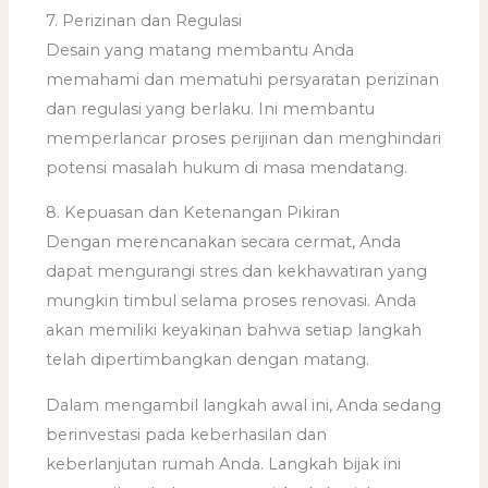
7. Perizinan dan Regulasi
Desain yang matang membantu Anda
memahami dan mematuhi persyaratan perizinan
dan regulasi yang berlaku. Ini membantu
memperlancar proses perijinan dan menghindari
potensi masalah hukum di masa mendatang.
8. Kepuasan dan Ketenangan Pikiran
Dengan merencanakan secara cermat, Anda
dapat mengurangi stres dan kekhawatiran yang
mungkin timbul selama proses renovasi. Anda
akan memiliki keyakinan bahwa setiap langkah
telah dipertimbangkan dengan matang.
Dalam mengambil langkah awal ini, Anda sedang
berinvestasi pada keberhasilan dan
keberlanjutan rumah Anda. Langkah bijak ini