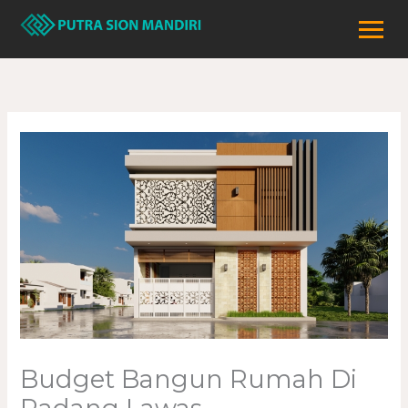
Lewati
ke
konten
Budget Bangun Rumah Di