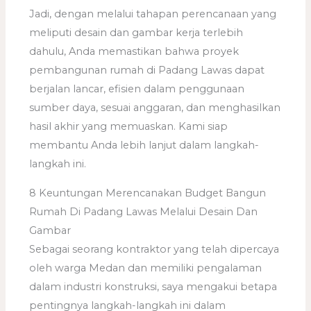
Jadi, dengan melalui tahapan perencanaan yang
meliputi desain dan gambar kerja terlebih
dahulu, Anda memastikan bahwa proyek
pembangunan rumah di Padang Lawas dapat
berjalan lancar, efisien dalam penggunaan
sumber daya, sesuai anggaran, dan menghasilkan
hasil akhir yang memuaskan. Kami siap
membantu Anda lebih lanjut dalam langkah-
langkah ini.
8 Keuntungan Merencanakan Budget Bangun
Rumah Di Padang Lawas Melalui Desain Dan
Gambar
Sebagai seorang kontraktor yang telah dipercaya
oleh warga Medan dan memiliki pengalaman
dalam industri konstruksi, saya mengakui betapa
pentingnya langkah-langkah ini dalam