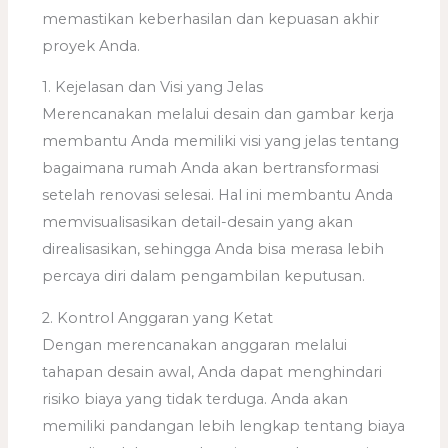
memastikan keberhasilan dan kepuasan akhir
proyek Anda.
1. Kejelasan dan Visi yang Jelas
Merencanakan melalui desain dan gambar kerja
membantu Anda memiliki visi yang jelas tentang
bagaimana rumah Anda akan bertransformasi
setelah renovasi selesai. Hal ini membantu Anda
memvisualisasikan detail-desain yang akan
direalisasikan, sehingga Anda bisa merasa lebih
percaya diri dalam pengambilan keputusan.
2. Kontrol Anggaran yang Ketat
Dengan merencanakan anggaran melalui
tahapan desain awal, Anda dapat menghindari
risiko biaya yang tidak terduga. Anda akan
memiliki pandangan lebih lengkap tentang biaya