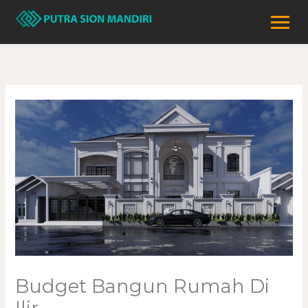
Lewati
ke
konten
Budget Bangun Rumah Di