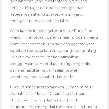
pemahaman yang jelas tentang biaya yang
terlibat. Ini juga membantu menghindari
ketegangan atau ketidaksepakatan yang
mungkin muncul di tengah jalan.
Oleh karena itu, sebagai kontraktor Putra Sion
Mandiri, melibatkan perencanaan anggaran yang
komprehensif melalui desain dan gambar kerja
sebelum memulai konstruksi sangatlah penting.
Ini akan membantu mengoptimalkan
penggunaan sumber daya, mengurangi risiko,
dan memastikan keberhasilan proyek
pembangunan rumah di daerah Ilir.
8 Keuntungan Merencanakan Budget Bangun
Rumah Di Ilir Melalui Desain Dan Gambar
Berikut adalah penjelasan mengenai 8
keuntungan penting dari merencanakan budget