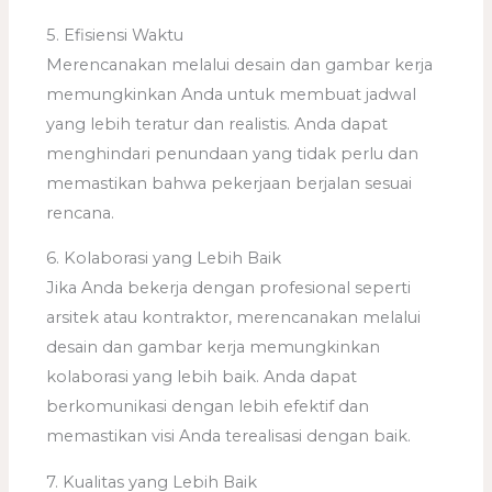
5. Efisiensi Waktu
Merencanakan melalui desain dan gambar kerja
memungkinkan Anda untuk membuat jadwal
yang lebih teratur dan realistis. Anda dapat
menghindari penundaan yang tidak perlu dan
memastikan bahwa pekerjaan berjalan sesuai
rencana.
6. Kolaborasi yang Lebih Baik
Jika Anda bekerja dengan profesional seperti
arsitek atau kontraktor, merencanakan melalui
desain dan gambar kerja memungkinkan
kolaborasi yang lebih baik. Anda dapat
berkomunikasi dengan lebih efektif dan
memastikan visi Anda terealisasi dengan baik.
7. Kualitas yang Lebih Baik