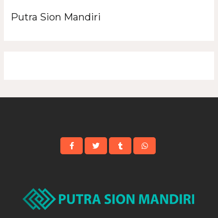
Putra Sion Mandiri