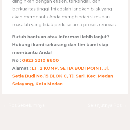
diinginkan dengan efisien, terkendali, dan
berkualitas tinggi. Ini adalah langkah bijak yang
akan membantu Anda menghindari stres dan
masalah yang tidak perlu selama proses renovasi.
Butuh bantuan atau informasi lebih lanjut?
Hubungi kami sekarang dan tim kami siap
membantu Anda!
No :
0823 5210 8600
Alamat :
LT. 2 KOMP. SETIA BUDI POINT, Jl.
Setia Budi No.15 BLOK C, Tj. Sari, Kec. Medan
Selayang, Kota Medan
←
Pos Sebelumnya
Selanjutnya Pos
→