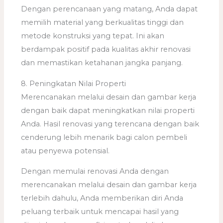
Dengan perencanaan yang matang, Anda dapat
memilih material yang berkualitas tinggi dan
metode konstruksi yang tepat. Ini akan
berdampak positif pada kualitas akhir renovasi
dan memastikan ketahanan jangka panjang.
8. Peningkatan Nilai Properti
Merencanakan melalui desain dan gambar kerja
dengan baik dapat meningkatkan nilai properti
Anda. Hasil renovasi yang terencana dengan baik
cenderung lebih menarik bagi calon pembeli
atau penyewa potensial.
Dengan memulai renovasi Anda dengan
merencanakan melalui desain dan gambar kerja
terlebih dahulu, Anda memberikan diri Anda
peluang terbaik untuk mencapai hasil yang