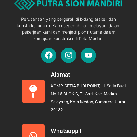
Perusahaan yang bergerak di bidang arsitek dan
konstruksi umum. Kami sepenuh hati melayani dalam
pekerjaan kami dan menjadi pionir utama dalam
kemajuan konstruksi di Kota Medan.
F
I
Y
a
n
o
c
s
u
e
t
t
Alamat
b
a
u
KOMP. SETIA BUDI POINT, Jl. Setia Budi
o
g
b
No.15 BLOK C, Tj. Sari, Kec. Medan
o
r
e
Selayang, Kota Medan, Sumatera Utara
k
a
20132
m
Whatsapp I