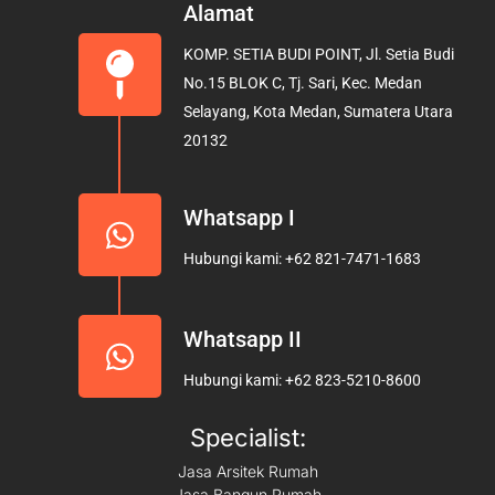
e
t
t
Alamat
b
a
u
KOMP. SETIA BUDI POINT, Jl. Setia Budi
o
g
b
No.15 BLOK C, Tj. Sari, Kec. Medan
o
r
e
Selayang, Kota Medan, Sumatera Utara
k
a
20132
m
Whatsapp I
Hubungi kami: +62 821-7471-1683
Whatsapp II
Hubungi kami: +62 823-5210-8600
Specialist:
Jasa Arsitek Rumah
Jasa Bangun Rumah