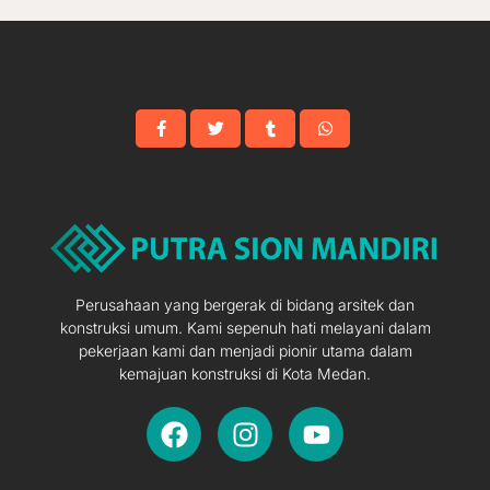
Perusahaan yang bergerak di bidang arsitek dan
konstruksi umum. Kami sepenuh hati melayani dalam
pekerjaan kami dan menjadi pionir utama dalam
kemajuan konstruksi di Kota Medan.
F
I
Y
a
n
o
c
s
u