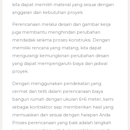
kita dapat memilih material yang sesuai dengan
anggaran dan kebutuhan proyek.
Perencanaan melalui desain dan gambar kerja
juga membantu menghindari perubahan
mendadak selama proses konstruksi. Dengan
memiliki rencana yang matang, kita dapat
mengurangi kemungkinan perubahan desain
yang dapat mempengaruhi biaya dan jadwal
proyek.
Dengan menggunakan pendekatan yang
cermat dan teliti dalam perencanaan biaya
bangun rumah dengan ukuran 6×6 meter, kami
sebagai kontraktor siap memberikan hasil yang
memuaskan dan sesuai dengan harapan Anda.
Proses perencanaan yang baik adalah langkah