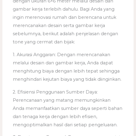
dengan ukuran 6×6 meter melalui desain dan
gambar kerja terlebih dahulu. Bagi Anda yang
ingin merenovasi rumah dan berencana untuk
merencanakan desain serta gambar kerja
sebelumnya, berikut adalah penjelasan dengan
tone yang cermat dan bijak:
1. Akurasi Anggaran: Dengan merencanakan
melalui desain dan gambar kerja, Anda dapat
menghitung biaya dengan lebih tepat sehingga
menghindari kejutan biaya yang tidak diinginkan.
2. Efisiensi Penggunaan Sumber Daya:
Perencanaan yang matang memungkinkan
Anda memanfaatkan sumber daya seperti bahan
dan tenaga kerja dengan lebih efisien,
mengoptimalkan hasil dari setiap pengeluaran.