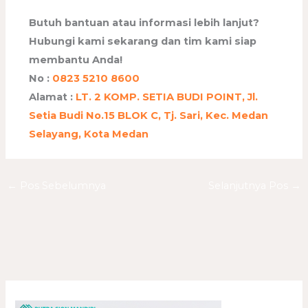
Butuh bantuan atau informasi lebih lanjut?
Hubungi kami sekarang dan tim kami siap
membantu Anda!
No :
0823 5210 8600
Alamat :
LT. 2 KOMP. SETIA BUDI POINT, Jl.
Setia Budi No.15 BLOK C, Tj. Sari, Kec. Medan
Selayang, Kota Medan
←
Pos Sebelumnya
Selanjutnya Pos
→