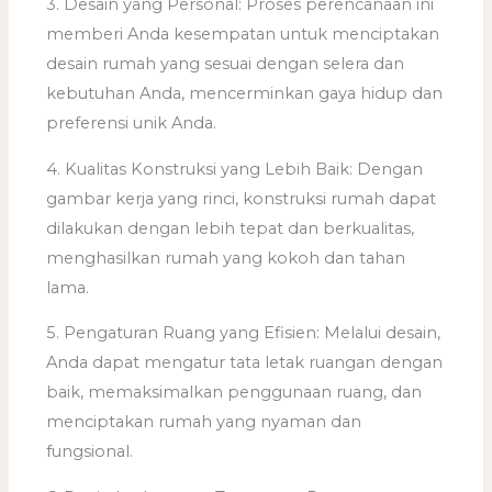
3. Desain yang Personal: Proses perencanaan ini
memberi Anda kesempatan untuk menciptakan
desain rumah yang sesuai dengan selera dan
kebutuhan Anda, mencerminkan gaya hidup dan
preferensi unik Anda.
4. Kualitas Konstruksi yang Lebih Baik: Dengan
gambar kerja yang rinci, konstruksi rumah dapat
dilakukan dengan lebih tepat dan berkualitas,
menghasilkan rumah yang kokoh dan tahan
lama.
5. Pengaturan Ruang yang Efisien: Melalui desain,
Anda dapat mengatur tata letak ruangan dengan
baik, memaksimalkan penggunaan ruang, dan
menciptakan rumah yang nyaman dan
fungsional.