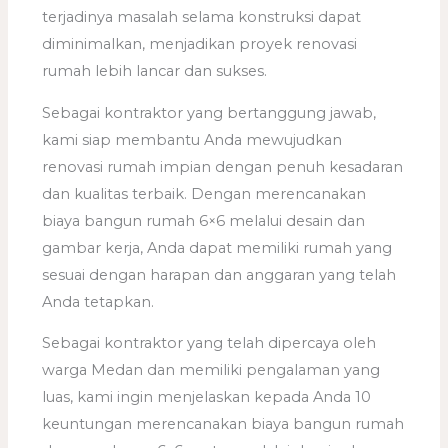
terjadinya masalah selama konstruksi dapat
diminimalkan, menjadikan proyek renovasi
rumah lebih lancar dan sukses.
Sebagai kontraktor yang bertanggung jawab,
kami siap membantu Anda mewujudkan
renovasi rumah impian dengan penuh kesadaran
dan kualitas terbaik. Dengan merencanakan
biaya bangun rumah 6×6 melalui desain dan
gambar kerja, Anda dapat memiliki rumah yang
sesuai dengan harapan dan anggaran yang telah
Anda tetapkan.
Sebagai kontraktor yang telah dipercaya oleh
warga Medan dan memiliki pengalaman yang
luas, kami ingin menjelaskan kepada Anda 10
keuntungan merencanakan biaya bangun rumah