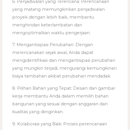
6. Penjadwalan yang Terencana: Perencanaan
yang matang memungkinkan penjadwalan
proyek dengan lebih baik, membantu
menghindari keterlambatan dan
mengoptimalkan waktu pengerjaan.
7. Mengantisipasi Perubahan: Dengan
merencanakan sejak awal, Anda dapat
mengidentifikasi dan mengantisipasi perubahan
yang mungkin terjadi, mengurangi kemungkinan
biaya tambahan akibat perubahan mendadak.
8. Pilihan Bahan yang Tepat: Desain dan gambar
kerja membantu Anda dalam memilih bahan
bangunan yang sesuai dengan anggaran dan
kualitas yang diinginkan.
9. Kolaborasi yang Baik: Proses perencanaan