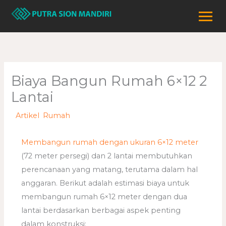
Lewati
ke
konten
Biaya Bangun Rumah 6×12 2
Lantai
/
Artikel
,
Rumah
/ Oleh
adminweb
Membangun rumah dengan ukuran 6×12 meter
(72 meter persegi) dan 2 lantai membutuhkan
perencanaan yang matang, terutama dalam hal
anggaran. Berikut adalah estimasi biaya untuk
membangun rumah 6×12 meter dengan dua
lantai berdasarkan berbagai aspek penting
dalam konstruksi: