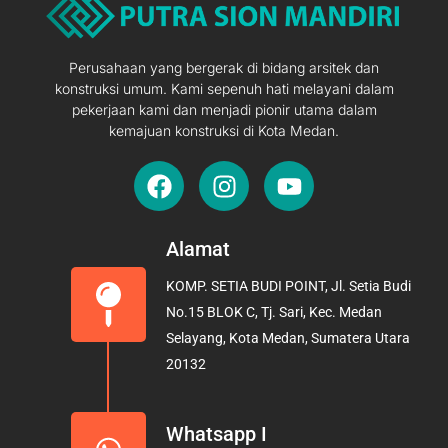
Perusahaan yang bergerak di bidang arsitek dan
konstruksi umum. Kami sepenuh hati melayani dalam
pekerjaan kami dan menjadi pionir utama dalam
kemajuan konstruksi di Kota Medan.
F
I
Y
a
n
o
c
s
u
e
t
t
Alamat
b
a
u
KOMP. SETIA BUDI POINT, Jl. Setia Budi
o
g
b
No.15 BLOK C, Tj. Sari, Kec. Medan
o
r
e
Selayang, Kota Medan, Sumatera Utara
k
a
20132
m
Whatsapp I