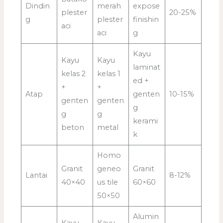
Dindin
merah
expose
plester
20-25%
g
plester
finishin
aci
aci
g
Kayu
Kayu
Kayu
laminat
kelas 2
kelas 1
ed +
+
+
Atap
genten
10-15%
genten
genten
g
g
g
kerami
beton
metal
k
Homo
Granit
geneo
Granit
Lantai
8-12%
40×40
us tile
60×60
50×50
Alumin