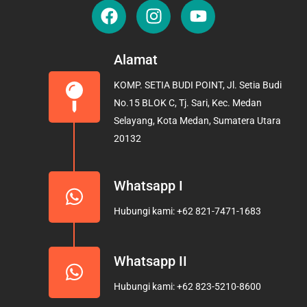
F
I
Y
a
n
o
c
s
u
e
t
t
Alamat
b
a
u
KOMP. SETIA BUDI POINT, Jl. Setia Budi
o
g
b
No.15 BLOK C, Tj. Sari, Kec. Medan
o
r
e
Selayang, Kota Medan, Sumatera Utara
k
a
20132
m
Whatsapp I
Hubungi kami: +62 821-7471-1683
Whatsapp II
Hubungi kami: +62 823-5210-8600