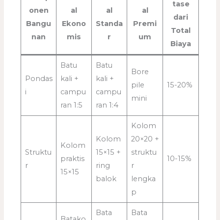
tase
onen
al
al
al
dari
Bangu
Ekono
Standa
Premi
Total
nan
mis
r
um
Biaya
Batu
Batu
Bore
Pondas
kali +
kali +
pile
15-20%
i
campu
campu
mini
ran 1:5
ran 1:4
Kolom
Kolom
20×20 +
Kolom
Struktu
15×15 +
struktu
praktis
10-15%
r
ring
r
15×15
balok
lengka
p
Bata
Bata
Batako