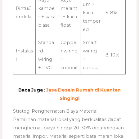
Kayu
Kayu
um +
Pintu/J
kampe
merant
kaca
5-8%
endela
r + kaca
i + kaca
temper
biasa
float
ed
Standa
Coppe
Smart
Instalas
rd
r wiring
wiring
8-10%
i
wiring
+
+
+ PVC
conduit
conduit
Baca Juga
:
Jasa Desain Rumah di Kuantan
Singingi
Strategi Penghematan Biaya Material
Pemilihan material lokal yang berkualitas dapat
menghemat biaya hingga 20-30% dibandingkan
material impor. Material seperti bata merah lokal,