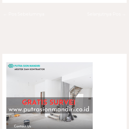
←
Pos Sebelumnya
Selanjutnya Pos
→