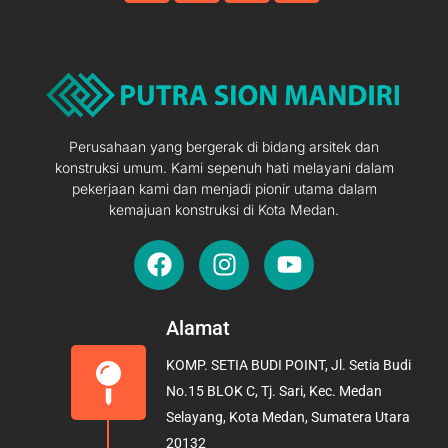
Perusahaan yang bergerak di bidang arsitek dan
konstruksi umum. Kami sepenuh hati melayani dalam
pekerjaan kami dan menjadi pionir utama dalam
kemajuan konstruksi di Kota Medan.
F
I
Y
a
n
o
c
s
u
e
t
t
Alamat
b
a
u
KOMP. SETIA BUDI POINT, Jl. Setia Budi
o
g
b
No.15 BLOK C, Tj. Sari, Kec. Medan
o
r
e
Selayang, Kota Medan, Sumatera Utara
k
a
20132