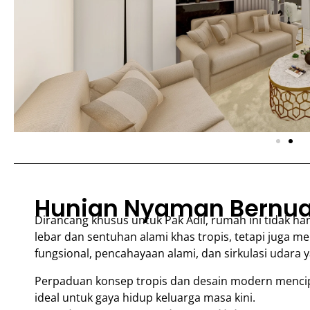
Hunian Nyaman Bernua
Dirancang khusus untuk Pak Adil, rumah ini tidak 
lebar dan sentuhan alami khas tropis, tetapi juga
fungsional, pencahayaan alami, dan sirkulasi udara 
Perpaduan konsep tropis dan desain modern mencipt
ideal untuk gaya hidup keluarga masa kini.