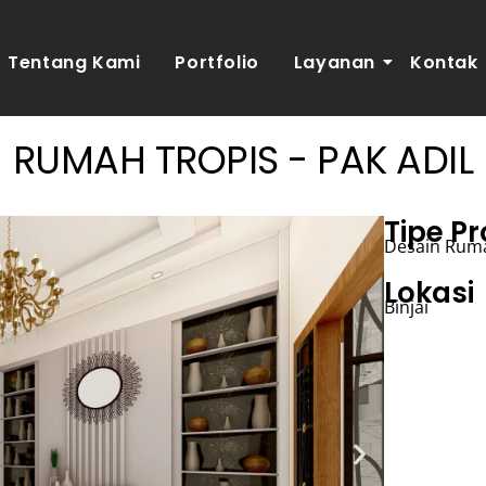
Tentang Kami
Portfolio
Layanan
Kontak
RUMAH TROPIS - PAK ADIL
Tipe Pr
Desain Ruma
Lokasi
Binjai