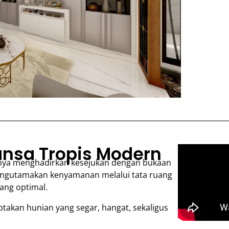
nsa Tropis Modern
hanya menghadirkan kesejukan dengan bukaan
 mengutamakan kenyamanan melalui tata ruang
yang optimal.
akan hunian yang segar, hangat, sekaligus