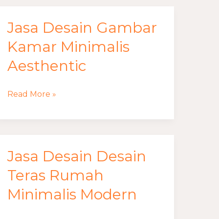
Jasa Desain Gambar
Jasa
Desain
Kamar Minimalis
Gambar
Aesthentic
Kamar
Minimalis
Read More »
Aesthentic
Jasa Desain Desain
Jasa
Desain
Teras Rumah
Desain
Minimalis Modern
Teras
Rumah