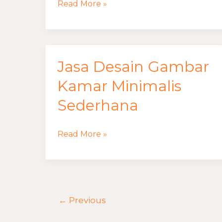
Read More »
Subsidi
Jasa Desain Gambar
Jasa
Desain
Kamar Minimalis
Gambar
Sederhana
Kamar
Minimalis
Read More »
Sederhana
←
Previous