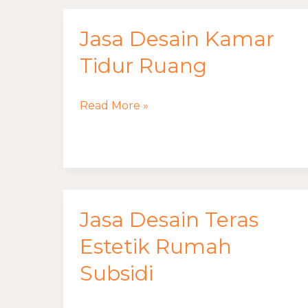
Jasa Desain Kamar
Jasa
Desain
Tidur Ruang
Kamar
Tidur
Read More »
Ruang
Jasa Desain Teras
Jasa
Desain
Estetik Rumah
Teras
Subsidi
Estetik
Rumah