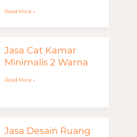
Untuk
Read More »
Jualan
Jasa Cat Kamar
Jasa
Cat
Minimalis 2 Warna
Kamar
Minimalis
Read More »
2
Warna
Jasa Desain Ruang
Jasa