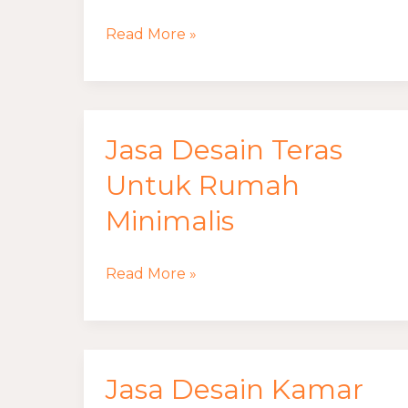
Ukuran
Read More »
2
Meter
Jasa Desain Teras
Jasa
Desain
Untuk Rumah
Teras
Minimalis
Untuk
Rumah
Read More »
Minimalis
Jasa Desain Kamar
Jasa