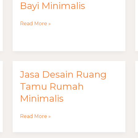
Desain
Bayi Minimalis
Kamar
Bayi
Read More »
Minimalis
Jasa Desain Ruang
Jasa
Desain
Tamu Rumah
Ruang
Minimalis
Tamu
Rumah
Read More »
Minimalis