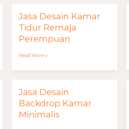
Jasa Desain Kamar
Jasa
Desain
Tidur Remaja
Kamar
Perempuan
Tidur
Remaja
Read More »
Perempuan
Jasa Desain
Jasa
Desain
Backdrop Kamar
Backdrop
Minimalis
Kamar
Minimalis