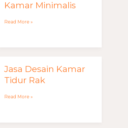
Desain
Kamar Minimalis
Ruang
Kamar
Read More »
Minimalis
Jasa Desain Kamar
Jasa
Desain
Tidur Rak
Kamar
Tidur
Read More »
Rak