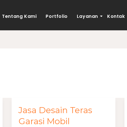
Tentang Kami
Portfolio
Layanan
Kontak
3
Jasa Desain Teras
Jasa
Desain
Garasi Mobil
Teras