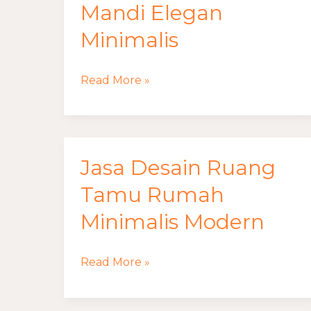
Desain
Mandi Elegan
Kamar
Minimalis
Mandi
Elegan
Read More »
Minimalis
Jasa Desain Ruang
Jasa
Desain
Tamu Rumah
Ruang
Minimalis Modern
Tamu
Rumah
Read More »
Minimalis
Modern