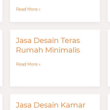
Garasi
Read More »
Mobil
Jasa Desain Teras
Jasa
Desain
Rumah Minimalis
Teras
Rumah
Read More »
Minimalis
Jasa Desain Kamar
Jasa