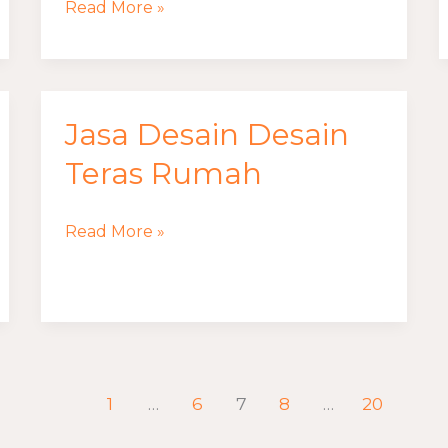
Read More »
Jasa Desain Desain
Jasa
Desain
Teras Rumah
Desain
Teras
Read More »
Rumah
1
…
6
7
8
…
20