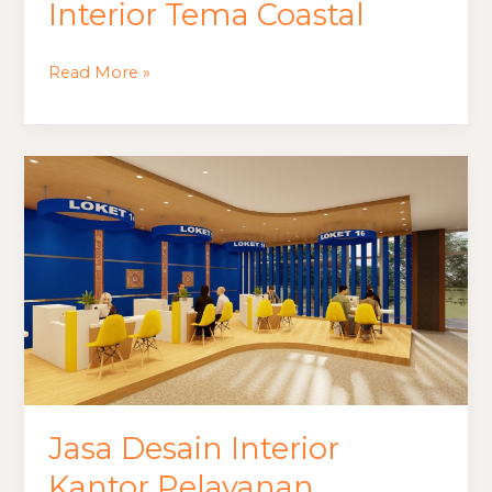
Interior Tema Coastal
Read More »
Jasa
Desain
Interior
Kantor
Pelayanan
Jasa Desain Interior
Kantor Pelayanan