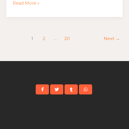
Read More »
1
2
…
20
Next
→