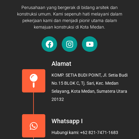
Perusahaan yang bergerak di bidang arsitek dan
konstruksi umum. Kami sepenuh hati melayani dalam
pekerjaan kami dan menjadi pionir utama dalam
kemajuan konstruksi di Kota Medan.
F
I
Y
a
n
o
c
s
u
e
t
t
Alamat
b
a
u
KOMP. SETIA BUDI POINT, Jl. Setia Budi
o
g
b
No.15 BLOK C, Tj. Sari, Kec. Medan
o
r
e
Selayang, Kota Medan, Sumatera Utara
k
a
20132
m
Whatsapp I
Hubungi kami: +62 821-7471-1683