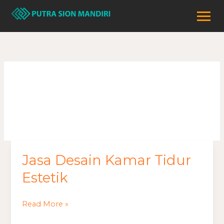
Lewati
ke
konten
November 2023
Jasa Desain Kamar Tidur
Jasa
Desain
Estetik
Kamar
Tidur
Read More »
Estetik