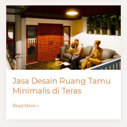
Jasa
Desain
Ruang
Tamu
Minimalis
di
Teras
Jasa Desain Ruang Tamu
Minimalis di Teras
Read More »